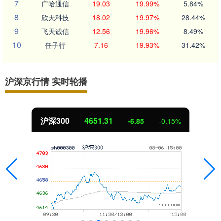
7
广哈通信
19.03
19.99%
5.84%
8
欣天科技
18.02
19.97%
28.44%
9
飞天诚信
12.56
19.96%
8.49%
10
任子行
7.16
19.93%
31.42%
沪深京行情 实时轮播
.31
北证50
1122
-6.85
-0.15%