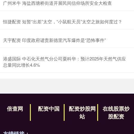
广州米牛 海盐西塘桥街道开展民间信仰场所安全大检查
恒捷配资 短暂“出差”太空，“小鼠航天员”太空之旅如何度过？
天宇配资 印度政府谴责新德里汽车爆炸是“恐怖事件”
港盛国际 中石化天然气分公司粟科华：预计2025年天然气供应
总量同比增长4.6%
倍查网
配资中国
配资炒股网
在线股票炒
站
股配资
友情链接：