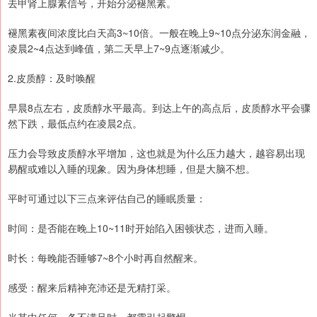
去甲肾上腺素信号，开始分泌褪黑素。
褪黑素夜间浓度比白天高3~10倍。一般在晚上9~10点分泌东润金融，
凌晨2~4点达到峰值，第二天早上7~9点逐渐减少。
2.皮质醇：及时唤醒
早晨8点左右，皮质醇水平最高。到达上午的高点后，皮质醇水平会骤
然下跌，最低点约在凌晨2点。
压力会导致皮质醇水平增加，这也就是为什么压力越大，越容易出现
易醒或难以入睡的现象。因为身体想睡，但是大脑不想。
平时可通过以下三点来评估自己的睡眠质量：
时间：是否能在晚上10~11时开始陷入困顿状态，进而入睡。
时长：每晚能否睡够7~8个小时再自然醒来。
感受：醒来后精神充沛还是无精打采。
当其中任何一条不满足时，都需引起警惕。