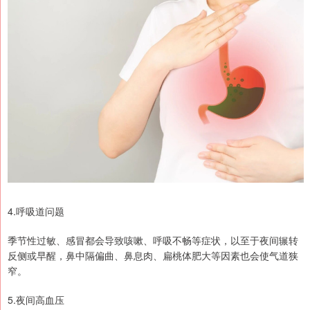
4.呼吸道问题
季节性过敏、感冒都会导致咳嗽、呼吸不畅等症状，以至于夜间辗转
反侧或早醒，鼻中隔偏曲、鼻息肉、扁桃体肥大等因素也会使气道狭
窄。
5.夜间高血压