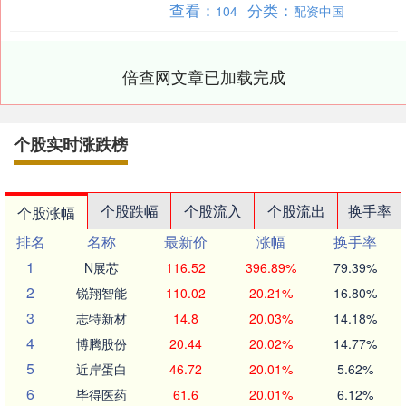
查看：
分类：
104
配资中国
演剧观漫谈》为题，....
倍查网文章已加载完成
个股实时涨跌榜
个股跌幅
个股流入
个股流出
换手率
个股涨幅
排名
名称
最新价
涨幅
换手率
1
N展芯
116.52
396.89%
79.39%
2
锐翔智能
110.02
20.21%
16.80%
3
志特新材
14.8
20.03%
14.18%
4
博腾股份
20.44
20.02%
14.77%
5
近岸蛋白
46.72
20.01%
5.62%
6
毕得医药
61.6
20.01%
6.12%