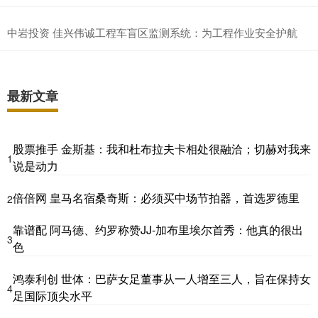
中岩投资 佳兴伟诚工程车盲区监测系统：为工程作业安全护航
最新文章
股票推手 金斯基：我和杜布拉夫卡相处很融洽；切赫对我来
1
说是动力
倍倍网 皇马名宿桑奇斯：必须买中场节拍器，首选罗德里
2
靠谱配 阿马德、约罗称赞JJ-加布里埃尔首秀：他真的很出
3
色
鸿泰利创 世体：巴萨女足董事从一人增至三人，旨在保持女
4
足国际顶尖水平