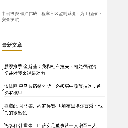
中岩投资 佳兴伟诚工程车盲区监测系统：为工程作业
安全护航
最新文章
股票推手 金斯基：我和杜布拉夫卡相处很融洽；
1
切赫对我来说是动力
倍倍网 皇马名宿桑奇斯：必须买中场节拍器，首
2
选罗德里
靠谱配 阿马德、约罗称赞JJ-加布里埃尔首秀：他
3
真的很出色
鸿泰利创 世体：巴萨女足董事从一人增至三人，