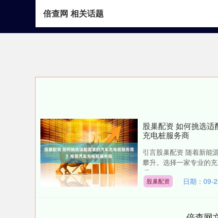
倍查网 相关话题
首页
倍查网
配
股巢配资 如何挑选
充电桩服务商
引言股巢配资 随着新能
攀升。选择一家专业的充
后....
日期：09-2
股巢配资
倍查网