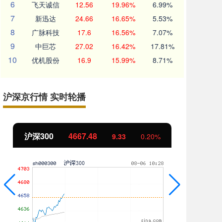
6
飞天诚信
12.56
19.96%
6.99%
7
新迅达
24.66
16.65%
5.53%
8
广脉科技
17.6
16.56%
7.07%
9
中巨芯
27.02
16.42%
17.81%
10
优机股份
16.9
15.99%
8.71%
沪深京行情 实时轮播
北证50
1125.33
创
5.87
0.52%