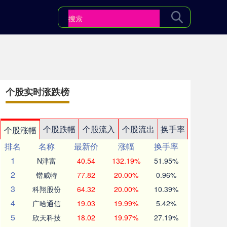
个股实时涨跌榜
个股跌幅
个股流入
个股流出
换手率
个股涨幅
排名
名称
最新价
涨幅
换手率
1
N津富
40.54
132.19%
51.95%
2
锴威特
77.82
20.00%
0.96%
3
科翔股份
64.32
20.00%
10.39%
4
广哈通信
19.03
19.99%
5.42%
5
欣天科技
18.02
19.97%
27.19%