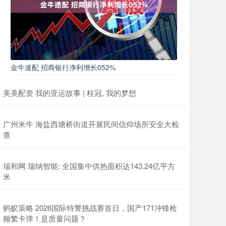
金牛速配 招商银行净利增长052%
美美配资 我的亚运故事 | 桂冠, 我的梦想
广州米牛 海盐西塘桥街道开展民间信仰场所安全大检
查
瑞和网 瑞纳智能: 全国集中供热面积达143.24亿平方
米
蚂蚁策略 2026国际特警挑战赛首日，国产171冲锋枪
频繁卡弹！是质量问题？