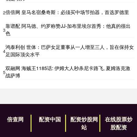
倍倍网 皇马名宿桑奇斯：必须买中场节拍器，首选罗德里
2
靠谱配 阿马德、约罗称赞JJ-加布里埃尔首秀：他真的很出
3
色
鸿泰利创 世体：巴萨女足董事从一人增至三人，旨在保持女
4
足国际顶尖水平
双融网 海贼王1185话: 伊姆大人秒杀尼卡路飞, 夏姆洛克激
5
战萨博
倍查网
配资中国
配资炒股网
在线股票炒
站
股配资