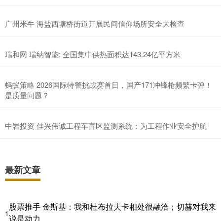
广州米牛 海盐西塘桥街道开展民间信仰场所安全大检查
瑞和网 瑞纳智能: 全国集中供热面积达143.24亿平方米
蚂蚁策略 2026国际特警挑战赛首日，国产171冲锋枪频繁卡弹！
是质量问题？
中岩投资 佳兴伟诚工程车盲区监测系统：为工程作业安全护航
最新文章
股票推手 金斯基：我和杜布拉夫卡相处很融洽；切赫对我来
1
说是动力