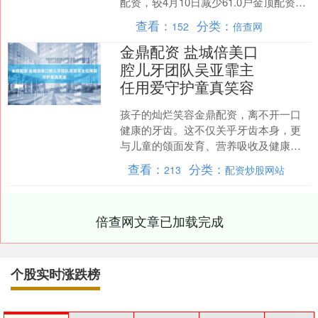
配资，较4月10日减少61.0户金顶配资，
减幅为0.84%。户均持股数量由上期....
查看：
分类：
152
倍查网
金鼎配资 盐城倍美口
腔儿牙团队吴亚霏主
任用爱守护童真笑容
孩子的灿烂笑容金鼎配资，离不开一口
健康的牙齿。这不仅关乎牙齿本身，更
与儿童的颌面发育、营养吸收及健康成
长息息相关。一口健康的乳牙不仅能保
查看：
分类：
213
配资炒股网站
证孩子正常咀嚼进食，营养....
倍查网文章已加载完成
个股实时涨跌榜