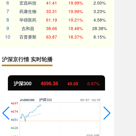
6
宏昌科技
41.41
19.99%
2.00%
7
药康生物
33.31
19.99%
3.23%
8
毕得医药
61.19
19.21%
4.58%
9
吉和昌
38.66
18.48%
28.38%
10
百普赛斯
63.87
18.37%
8.15%
沪深京行情 实时轮播
沪深300
4696.36
北
45.05
0.97%