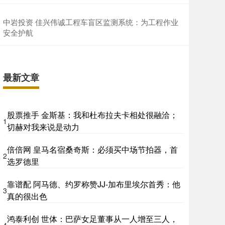
中岩投资 佳兴伟诚工程车盲区监测系统：为工程作业
安全护航
最新文章
股票推手 金斯基：我和杜布拉夫卡相处很融洽；
1
切赫对我来说是动力
倍倍网 皇马名宿桑奇斯：必须买中场节拍器，首
2
选罗德里
靠谱配 阿马德、约罗称赞JJ-加布里埃尔首秀：他
3
真的很出色
鸿泰利创 世体：巴萨女足董事从一人增至三人，