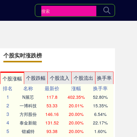
个股实时涨跌榜
个股跌幅
个股流入
个股流出
换手率
个股涨幅
排名
名称
最新价
涨幅
换手率
1
N展芯
117.8
402.35%
52.80%
2
一博科技
53.33
20.01%
15.35%
3
方邦股份
146.16
20.00%
6.54%
4
泰金新能
131.52
20.00%
22.17%
5
锴威特
93.38
20.00%
1.60%