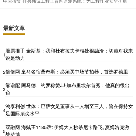
中岩投资 佳兴伟诚工程车盲区监测系统：为工程作业安全护航
最新文章
股票推手 金斯基：我和杜布拉夫卡相处很融洽；切赫对我来
1
说是动力
倍倍网 皇马名宿桑奇斯：必须买中场节拍器，首选罗德里
2
靠谱配 阿马德、约罗称赞JJ-加布里埃尔首秀：他真的很出
3
色
鸿泰利创 世体：巴萨女足董事从一人增至三人，旨在保持女
4
足国际顶尖水平
双融网 海贼王1185话: 伊姆大人秒杀尼卡路飞, 夏姆洛克激
5
战萨博