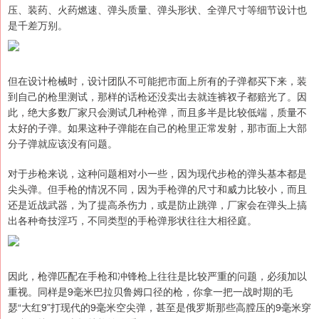
压、装药、火药燃速、弹头质量、弹头形状、全弹尺寸等细节设计也
是千差万别。
但在设计枪械时，设计团队不可能把市面上所有的子弹都买下来，装
到自己的枪里测试，那样的话枪还没卖出去就连裤衩子都赔光了。因
此，绝大多数厂家只会测试几种枪弹，而且多半是比较低端，质量不
太好的子弹。如果这种子弹能在自己的枪里正常发射，那市面上大部
分子弹就应该没有问题。
对于步枪来说，这种问题相对小一些，因为现代步枪的弹头基本都是
尖头弹。但手枪的情况不同，因为手枪弹的尺寸和威力比较小，而且
还是近战武器，为了提高杀伤力，或是防止跳弹，厂家会在弹头上搞
出各种奇技淫巧，不同类型的手枪弹形状往往大相径庭。
因此，枪弹匹配在手枪和冲锋枪上往往是比较严重的问题，必须加以
重视。同样是9毫米巴拉贝鲁姆口径的枪，你拿一把一战时期的毛
瑟“大红9”打现代的9毫米空尖弹，甚至是俄罗斯那些高膛压的9毫米穿