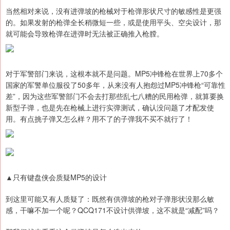
当然相对来说，没有进弹坡的枪械对于枪弹形状尺寸的敏感性是更强
的。如果发射的枪弹全长稍微短一些，或是使用平头、空尖设计，那
就可能会导致枪弹在进弹时无法被正确推入枪膛。
对于军警部门来说，这根本就不是问题。MP5冲锋枪在世界上70多个
国家的军警单位服役了50多年，从来没有人抱怨过MP5冲锋枪“可靠性
差”，因为这些军警部门不会去打那些乱七八糟的民用枪弹，就算要换
新型子弹，也是先在枪械上进行实弹测试，确认没问题了才配发使
用。有点挑子弹又怎么样？用不了的子弹我不买不就行了！
▲只有键盘侠会质疑MP5的设计
到这里可能又有人质疑了：既然有供弹坡的枪对子弹形状没那么敏
感，干嘛不加一个呢？QCQ171不设计供弹坡，这不就是“减配”吗？