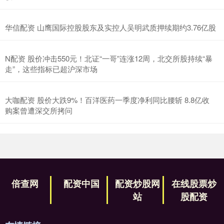
华信配资 山鹰国际控股股东及实控人吴明武质押续期约3.76亿股
N配资 股价冲击550元！北证“一哥”连涨12周，北交所股持续“暴
走”，这些指标已超沪深市场
大咖配资 股价大跌9%！百洋医药一季度净利同比腰斩 8.8亿收
购案曾遭深交所拷问
倍查网
配资中国
配资炒股网
在线股票炒
站
股配资