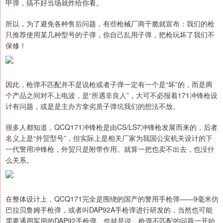
甲弹，搞不好当场就炸给你看。
所以，为了避免各种售后问题，有些枪械厂商干脆就宣布：我们的枪
只推荐使用某几种型号的子弹，你自己乱用子弹，把枪玩坏了我们不
保修！
因此，枪弹不匹配并不是说枪或者子弹一定有一个是“坏”的，而是两
个产品之间对不上电波，是“所遇非良人”，大可不必报着171冲锋枪设
计有问题，或是是主办方拿劣质子弹坑我们的想法不放。
很多人都知道，QCQ171冲锋枪是由CS/LS7冲锋枪发展而来的，后者
名义上是“外贸型号”，但实际上是相关厂家为我国公安机关设计的下
一代警用冲锋枪，外贸只是附带作用。就算一把也卖不出去，也没什
么关系。
在整体设计上，QCQ171完全是围绕的国产的警用手枪弹——9毫米仿
巴拉贝鲁姆手枪弹，或者叫DAP92A手枪弹进行研发的，当然也可能
需要通用军用的DAP92手枪弹。也就是说，枪弹不匹配的问题一开始