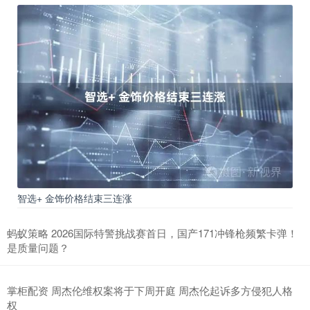
智选+ 金饰价格结束三连涨
蚂蚁策略 2026国际特警挑战赛首日，国产171冲锋枪频繁卡弹！
是质量问题？
掌柜配资 周杰伦维权案将于下周开庭 周杰伦起诉多方侵犯人格
权