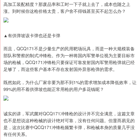
高加工装配精度？那废品率和工时一下子就上去了，成本也随之上
涨。到时候你这枪价格太贵，客户舍不得钱甚至买不起怎么办？
▲有供弹坡该卡弹也还是卡弹
而且，QCQ171不是少量生产的民用靶场玩具，而是一种大规模装备
部队和警察的制式冲锋枪。作为一种将国内军警单位视为主要目标市
场的枪械，QCQ171冲锋枪只要保证可靠发射国内军警用枪弹就已经
足够了，而这些客户基本不存在发射国外异形枪弹的需求。
既然如此，为什么厂家非要为那不到1%的需求增加成本降低效率，让
99%的用不着供弹坡也能正常用枪的用户多花钱呢？
诚实的讲，军武菌对QCQ171冲锋枪的设计并不完全满意，这篇文章
也不是想说这种枪械的设计绝对可靠，没有任何问题。但显而易见的
是，这次比赛中QCQ171冲锋枪频繁卡弹，和枪械本身的质量几乎没
有任何关系。