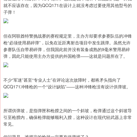
就不应该存在，因为QCQ171在设计上就没考虑过要使用其他型号的
子弹！
但在阿联酋特警挑战赛的赛程规定里，主办方却要求参赛队伍的冲锋
枪“必须使用易碎弹”，以免在近距离射击项目中发生跳弹。虽然允许
参赛队伍自带易碎弹，但我国此前并没有装备成熟的9毫米警用易碎
弹，因此只能使用主办方提供的外国枪弹——这就是问题所在了。
不少“军迷”甚至“专业人士”在评论这次故障时，都将矛头指向了
QCQ171冲锋枪的一个“设计缺陷”——这种冲锋枪没有设计供弹坡。
所谓供弹坡，是指弹匣和枪膛之间的一个斜坡，枪弹通过这个斜坡导
引至枪膛内，确保枪弹能够顺利入膛，这种设计在现代轻武器上非常
常见。
但问题是，谁规定的枪就一定要有供弹坡了？