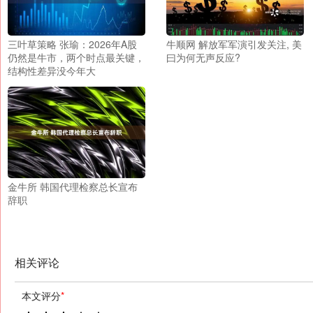
三叶草策略 张瑜：2026年A股
牛顺网 解放军军演引发关注, 美
仍然是牛市，两个时点最关键，
曰为何无声反应?
结构性差异没今年大
金牛所 韩国代理检察总长宣布
辞职
相关评论
本文评分
*