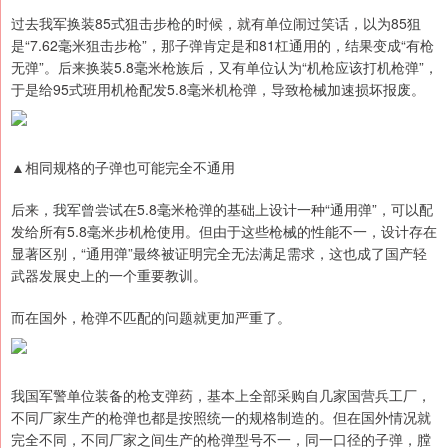
过去我军换装85式狙击步枪的时候，就有单位闹过笑话，以为85狙
是“7.62毫米狙击步枪”，那子弹肯定是和81杠通用的，结果变成“有枪
无弹”。后来换装5.8毫米枪族后，又有单位认为“机枪应该打机枪弹”，
于是给95式班用机枪配发5.8毫米机枪弹，导致枪械加速损坏报废。
▲相同规格的子弹也可能完全不通用
后来，我军曾尝试在5.8毫米枪弹的基础上设计一种“通用弹”，可以配
发给所有5.8毫米步机枪使用。但由于这些枪械的性能不一，设计存在
显著区别，“通用弹”最终被证明完全无法满足需求，这也成了国产轻
武器发展史上的一个重要教训。
而在国外，枪弹不匹配的问题就更加严重了。
我国军警单位装备的枪支弹药，基本上全部采购自几家国营兵工厂，
不同厂家生产的枪弹也都是按照统一的规格制造的。但在国外情况就
完全不同，不同厂家之间生产的枪弹型号不一，同一口径的子弹，膛