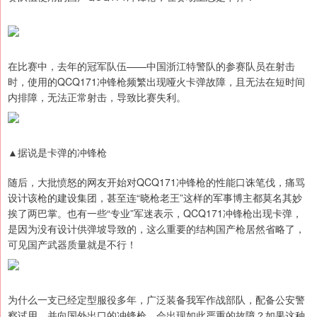
在比赛中，去年的冠军队伍——中国浙江特警队的参赛队员在射击
时，使用的QCQ171冲锋枪频繁出现哑火卡弹故障，且无法在短时间
内排障，无法正常射击，导致比赛失利。
▲据说是卡弹的冲锋枪
随后，大批愤怒的网友开始对QCQ171冲锋枪的性能口诛笔伐，痛骂
设计该枪的建设集团，甚至连“晓枪老王”这样的军事博主都莫名其妙
挨了两巴掌。也有一些“专业”军迷表示，QCQ171冲锋枪出现卡弹，
是因为没有设计供弹坡导致的，这么重要的结构国产枪居然省略了，
可见国产武器质量就是不行！
为什么一支已经定型服役多年，广泛装备我军作战部队，配备公安警
察试用，并向国外出口的冲锋枪，会出现如此严重的故障？如果这种