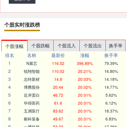
个股实时涨跌榜
个股跌幅
个股流入
个股流出
换手率
个股涨幅
排名
名称
最新价
涨幅
换手率
1
N展芯
116.52
396.89%
79.39%
2
锐翔智能
110.02
20.21%
16.80%
3
志特新材
14.8
20.03%
14.18%
4
博腾股份
20.44
20.02%
14.77%
5
近岸蛋白
46.72
20.01%
5.62%
6
毕得医药
61.6
20.01%
6.12%
7
五洲医疗
83.62
20.01%
18.37%
8
耐科装备
49.67
20.01%
6.83%
9
一博科技
53.33
20.01%
17.26%