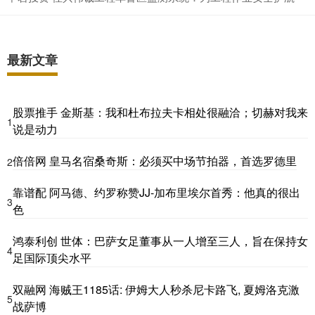
最新文章
股票推手 金斯基：我和杜布拉夫卡相处很融洽；切赫对我来
1
说是动力
倍倍网 皇马名宿桑奇斯：必须买中场节拍器，首选罗德里
2
靠谱配 阿马德、约罗称赞JJ-加布里埃尔首秀：他真的很出
3
色
鸿泰利创 世体：巴萨女足董事从一人增至三人，旨在保持女
4
足国际顶尖水平
双融网 海贼王1185话: 伊姆大人秒杀尼卡路飞, 夏姆洛克激
5
战萨博