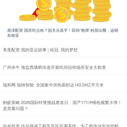
鼎泽配资 国庆吃点啥？韶关乐昌芋！田间“炮弹”粉甜出圈，远销
东南亚
美美配资 我的亚运故事 | 桂冠, 我的梦想
广州米牛 海盐西塘桥街道开展民间信仰场所安全大检查
瑞和网 瑞纳智能: 全国集中供热面积达143.24亿平方米
蚂蚁策略 2026国际特警挑战赛首日，国产171冲锋枪频繁卡弹！
是质量问题？
中岩投资 佳兴伟诚工程车盲区监测系统：为工程作业安全护航