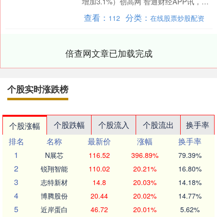
增加3.1%）创高网 智通财经APP讯，
ITE HOLDINGS....
查看：
分类：
112
在线股票炒股配资
倍查网文章已加载完成
个股实时涨跌榜
个股跌幅
个股流入
个股流出
换手率
个股涨幅
排名
名称
最新价
涨幅
换手率
1
N展芯
116.52
396.89%
79.39%
2
锐翔智能
110.02
20.21%
16.80%
3
志特新材
14.8
20.03%
14.18%
4
博腾股份
20.44
20.02%
14.77%
5
近岸蛋白
46.72
20.01%
5.62%