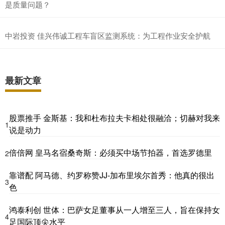
是质量问题？
中岩投资 佳兴伟诚工程车盲区监测系统：为工程作业安全护航
最新文章
股票推手 金斯基：我和杜布拉夫卡相处很融洽；切赫对我来
1
说是动力
倍倍网 皇马名宿桑奇斯：必须买中场节拍器，首选罗德里
2
靠谱配 阿马德、约罗称赞JJ-加布里埃尔首秀：他真的很出
3
色
鸿泰利创 世体：巴萨女足董事从一人增至三人，旨在保持女
4
足国际顶尖水平