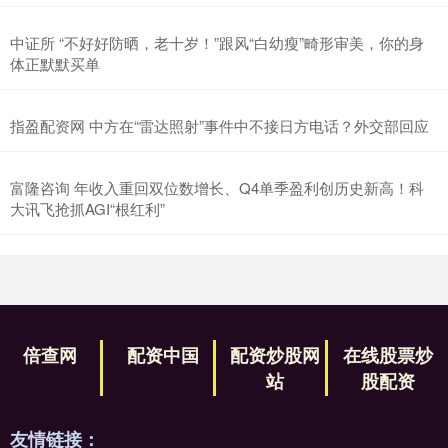
中证所 “不好好防晒，老十岁！”跟风“白幼瘦”畸形审美，你的身
体正默默买单
指盈配资网 中方在“雷达照射”事件中不接日方电话？外交部回应
富隆咨询 年收入重回双位数增长、Q4单季盈利创历史新高！科
大讯飞抢抓AGI“根红利”
倍查网
配资中国
配资炒股网
在线股票炒
站
股配资
友情链接：