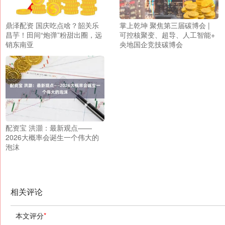
鼎泽配资 国庆吃点啥？韶关乐
掌上乾坤 聚焦第三届碳博会 |
昌芋！田间“炮弹”粉甜出圈，远
可控核聚变、超导、人工智能+
销东南亚
央地国企竞技碳博会
配资宝 洪灝：最新观点——
2026大概率会诞生一个伟大的
泡沫
相关评论
本文评分
*