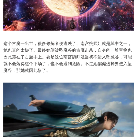
这个古魔一出世，很多修炼者便遭殃了。南宫婉师姐就是其中之一，
她也真的太惨了。最终她便被坠魔谷的古魔击杀，自身的一堆宝物也
因此落在了古魔手上。要是这位南宫婉师姐当初不进入坠魔谷，可能
就不会落得这个下场了，也不会遇到危险。不过她偏偏选择要进入坠
魔谷，那她就因此惨了。