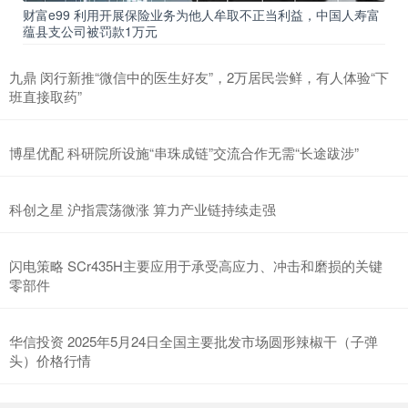
财富e99 利用开展保险业务为他人牟取不正当利益，中国人寿富
蕴县支公司被罚款1万元
九鼎 闵行新推“微信中的医生好友”，2万居民尝鲜，有人体验“下
班直接取药”
博星优配 科研院所设施“串珠成链”交流合作无需“长途跋涉”
科创之星 沪指震荡微涨 算力产业链持续走强
闪电策略 SCr435H主要应用于承受高应力、冲击和磨损的关键
零部件
华信投资 2025年5月24日全国主要批发市场圆形辣椒干（子弹
头）价格行情