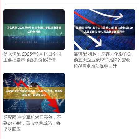
信弘优配 2025年9月14日全国
靠谱配 机构：库存去化影响Q1
主要批发市场香瓜价格行情
前五大企业级SSD品牌的营收
待AI需求推动逐季回升
乐配网 中方军机对日亮剑，不
到24小时，高市恼羞成怒：将
坚决回应